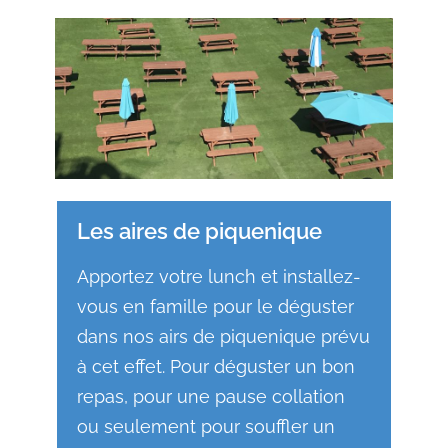
Les aires de piquenique
Apportez votre lunch et installez-
vous en famille pour le déguster
dans nos airs de piquenique prévu
à cet effet. Pour déguster un bon
repas, pour une pause collation
ou seulement pour souffler un