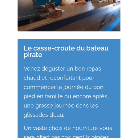
Le casse-croute du bateau
pirate
Venez déguster un bon repas
chaud et réconfortant pour
commencer la journée du bon
pied en famille ou encore après
une grosse journée dans les
glissades d’eau.
Un vaste choix de nourriture vous
sera offert par nos gentils pirates