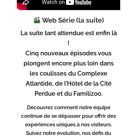
les troubles de l’érection. Ils
agissent en améliorant la
Web Série (la suite)
circulation sanguine et
La suite tant attendue est enfin là
peuvent aider à obtenir et à
!
maintenir une érection
Cinq nouveaux épisodes vous
lorsqu’il y a stimulation
plongent encore plus loin dans
sexuelle. De nombreux
les coulisses du Complexe
Atlantide, de l’Hôtel de la Cité
hommes les choisissent pour
Perdue et du Familizoo.
leur efficacité reconnue et
Découvrez comment notre équipe
leur utilisation simple. Dans
continue de se dépasser pour offrir des
notre pharmacie agréée, vous
expériences uniques à nos visiteurs.
Suivez notre évolution, nos défis du
pouvez commander ces