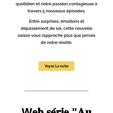
quotidien et notre passion contagieuse à
traitements en toute sécurité
travers 5 nouveaux épisodes.
et avec une discrétion totale.
Entre surprises, émotions et
Nous fournissons des
dépassement de soi, cette nouvelle
saison vous rapproche plus que jamais
informations claires sur
de notre réalité.
l’utilisation, les doses
disponibles et les précautions
Voyez La suite
à respecter.
acheter Viagra
sans ordonnance
agit
généralement assez
rapidement et convient bien
W𝐞𝐛 𝐬𝐞́𝐫𝐢𝐞 "𝐀𝐮
lorsque l’on souhaite un effet