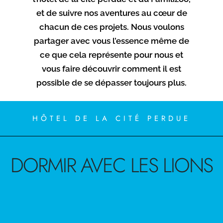
indésirables peuvent
et de suivre nos aventures au cœur de
apparaître, comme des maux
chacun de ces projets. Nous voulons
partager avec vous l’essence même de
de tête, des rougeurs, une
ce que cela représente pour nous et
congestion nasale, des
vous faire découvrir comment il est
possible de se dépasser toujours plus.
troubles digestifs ou des
étourdissements. En cas de
HÔTEL DE LA CITÉ PERDUE
douleur thoracique, de
troubles de la vision ou
DORMIR AVEC LES LIONS
d’érection prolongée,
consultez immédiatement un
professionnel de santé.