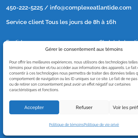
450-222-5225 / info@complexeatlantide.com
Service client Tous les jours de 8h à 16h
English
Chalet de locat
Gérer le consentement aux témoins
Emplois
Roulotte de loc
Photos/vidéo
Camping
Pour offrir les meilleures expériences, nous utilisons des technologies telles
Nous joindre
Groupes
témoins pour stocker et/ou accéder aux informations des appareils. Le fait
consentir à ces technologies nous permettra de traiter des données telles q
comportement de navigation ou les ID uniques sur ce site. Le fait de ne pas
ou de retirer son consentement peut avoir un effet négatif sur certaines
Copyright © 2022 Conçu et p
caractéristiques et fonctions.
Accepter
Refuser
Voir les pr
CITQ 
Politique de témoins
Politique de vie privé