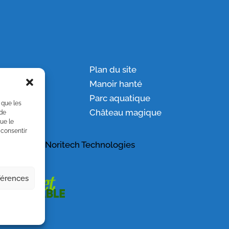
ion
Plan du site
ation
Manoir hanté
Parc aquatique
 que les
Château magique
 de
ue le
 consentir
ropulsé par
Noritech Technologies
éférences
n° 627420