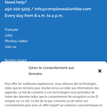
Need help?
450-222-5225 / info@complexeatlantide.com
Every day from 8 a.m. to 4 p.m.
Français
Jobs
Photos/vidéo
Join us
Rental chalet
Trailer rental
Gérer le consentement aux
Camping
témoins
Groups
Pour offrir les meilleures expériences, nous utilisons des technologies
telles que les témoins pour stocker et/ou accéder aux informations des
Site plan
appareils. Le fait de consentir à ces technologies nous permettra de
Haunted house
traiter des données telles que le comportement de navigation ou les ID
uniques sur ce site. Le fait de ne pas consentir ou de retirer son
Waterpark
consentement peut avoir un effet négatif sur certaines caractéristiques et