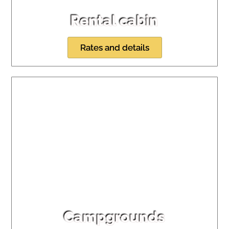
Rental cabin
Rates and details
Campgrounds