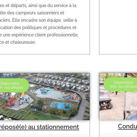
ées et départs, ainsi que du service à la
tèle des campeurs saisonniers et
ciers. Elle encadre son équipe, veille à
lication des politiques et procédures et
e une expérience client professionnelle,
ace et chaleureuse.
Disponible
Disponible
Voir les détails
ir les détails
Condu
réposé(e) au stationnement