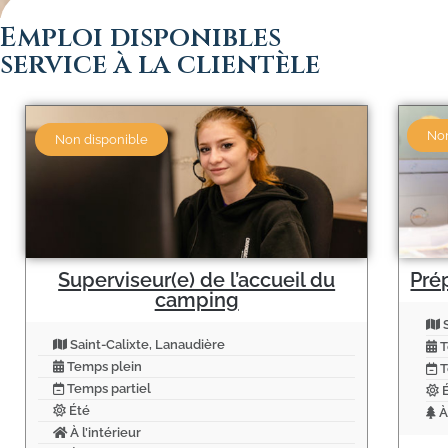
Emploi disponibles
service à la clientèle
Non
Non disponible
Superviseur(e) de l’accueil du
Pré
camping
S
Saint-Calixte, Lanaudière
T
Temps plein
T
Temps partiel
É
Été
À 
À l’intérieur