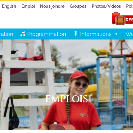
English
Emploi
Nous joindre
Groupes
Photos/Videos
Pol
ration
Programmation
Informations
We
EMPLOIS