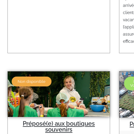
arriv
clien
vacan
l’app
assur
effic
Non disponible
Vo
Préposé(e) aux boutiques
P
souvenirs