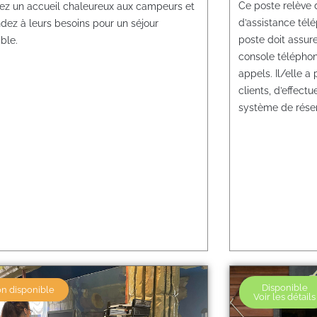
Ce poste relève 
ez un accueil chaleureux aux campeurs et
d’assistance télé
dez à leurs besoins pour un séjour
poste doit assur
ble.
console téléphon
appels. Il/elle 
clients, d’effectu
système de réserv
Disponible
n disponible
Voir les détails