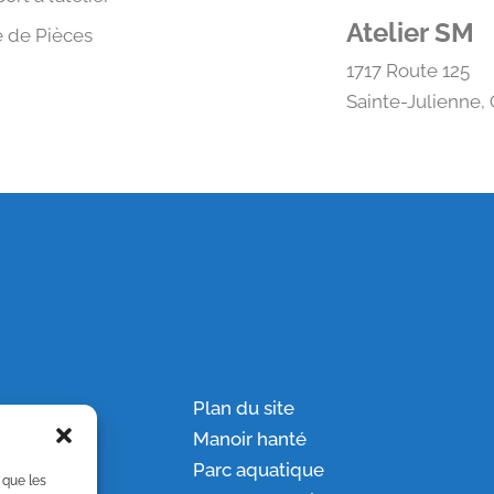
Atelier SM
 de Pièces
1717 Route 125
Sainte-Julienne,
ion
Plan du site
ation
Manoir hanté
Parc aquatique
 que les