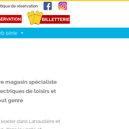
itique de réservation
b série
tre magasin spécialiste
ectriques de loisirs et
out genre
n leader dans Lanaudière et