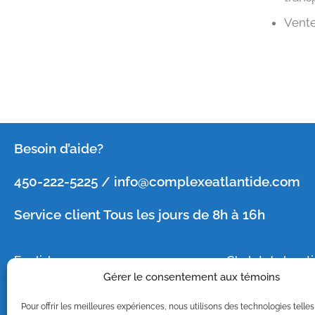
Vente
Besoin d’aide?
450-222-5225 / info@complexeatlantide.com
Service client Tous les jours de 8h à 16h
English
Chalet de locat
Gérer le consentement aux témoins
Emplois
Roulotte de loc
Photos/vidéo
Camping
Pour offrir les meilleures expériences, nous utilisons des technologies telles