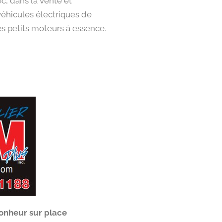
c, dans la vente et
véhicules électriques de
les petits moteurs à essence.
onheur sur place