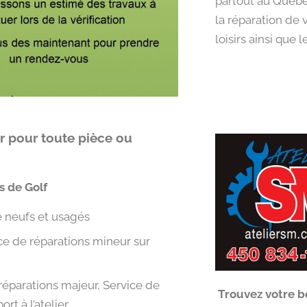
partout au Québe
la réparation de 
loisirs ainsi que 
r pour toute pièce ou
s de Golf
 neufs et usagés
ce de réparations mineur sur
réparations majeur, Service de
Trouvez votre b
ort à l’atelier