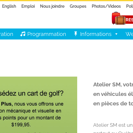
English
Emploi
Nous joindre
Groupes
Photos/Videos
Pol
ration
Programmation
Informations
We
Atelier SM, vo
en véhicules él
en pièces de t
Atelier SM est u