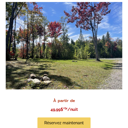
À partir de
+tx
49,99$
/nuit
Réservez maintenant