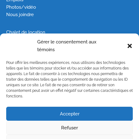
Photos/vidéo
Nous joindre
Chalet de location
Roulotte de location
Gérer le consentement aux
Camping
témoins
Groupes
Pour offrir les meilleures expériences, nous utilisons des technologies
telles que les témoins pour stocker et/ou accéder aux informations des
Plan du site
appareils. Le fait de consentir à ces technologies nous permettra de
Manoir hanté
traiter des données telles que le comportement de navigation ou les ID
uniques sur ce site. Le fait de ne pas consentir ou de retirer son
Parc aquatique
consentement peut avoir un effet négatif sur certaines caractéristiques et
Château magique
fonctions.
Copyright © 2022 Conçu et propulsé par
Noritech
Accepter
Technologies
Refuser