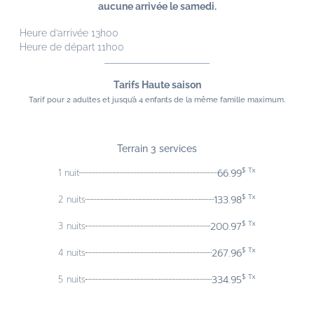
aucune arrivée le samedi.
Heure d’arrivée 13h00
Heure de départ 11h00
Tarifs Haute saison
Tarif pour 2 adultes et jusqu’à 4 enfants de la même famille maximum.
Terrain 3 services
$ Tx
66.99
1 nuit
$ Tx
133.98
2 nuits
$ Tx
200.97
3 nuits
$ Tx
267.96
4 nuits
$ Tx
334.95
5 nuits