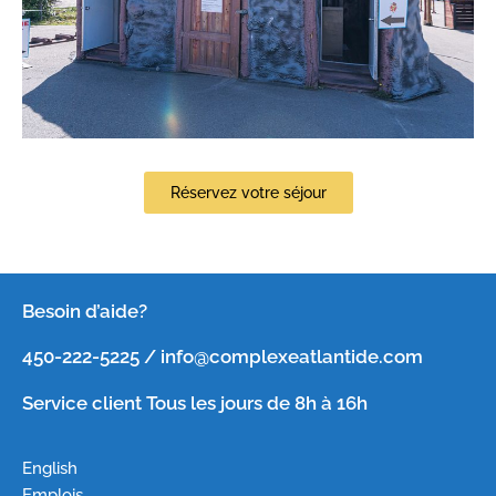
Réservez votre séjour
Besoin d’aide?
450-222-5225 / info@complexeatlantide.com
Service client Tous les jours de 8h à 16h
English
Emplois