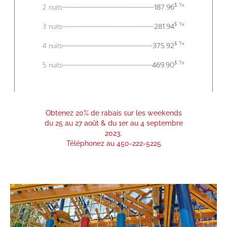
$ Tx
187.96
2 nuits
$ Tx
281.94
3 nuits
$ Tx
375.92
4 nuits
$ Tx
469.90
5 nuits
Obtenez 20% de rabais sur les weekends
du 25 au 27 août & du 1er au 4 septembre
2023.
Téléphonez au 450-222-5225