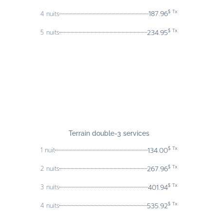
$ Tx
187.96
4 nuits
$ Tx
234.95
5 nuits
Terrain double-
3 services
$ Tx
134.00
1 nuit
$ Tx
267.96
2 nuits
$ Tx
401.94
3 nuits
$ Tx
535.92
4 nuits